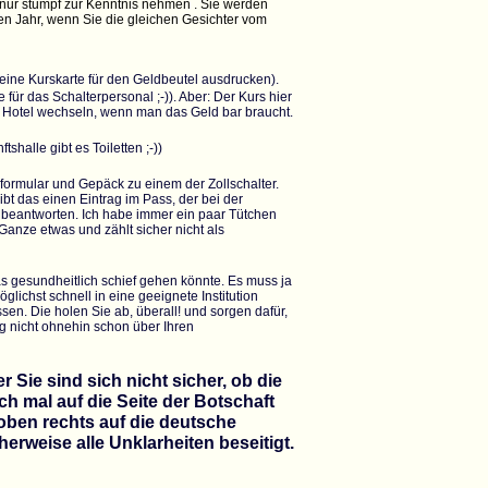
t nur stumpf zur Kenntnis nehmen . Sie werden
ten Jahr, wenn Sie die gleichen Gesichter vom
eine Kurskarte für den Geldbeutel ausdrucken).
ür das Schalterpersonal ;-)). Aber: Der Kurs hier
im Hotel wechseln, wenn man das Geld bar braucht.
shalle gibt es Toiletten ;-))
ormular und Gepäck zu einem der Zollschalter.
t das einen Eintrag im Pass, der bei der
 beantworten. Ich habe immer ein paar Tütchen
Ganze etwas und zählt sicher nicht als
s gesundheitlich schief gehen könnte. Es muss ja
lichst schnell in eine geeignete Institution
sen. Die holen Sie ab, überall! und sorgen dafür,
g nicht ohnehin schon über Ihren
 Sie sind sich nicht sicher, ob die
h mal auf die Seite der
Botschaft
 oben rechts auf die deutsche
erweise alle Unklarheiten beseitigt.