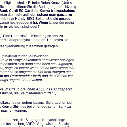
e Mitgliedschaft z.B. beim Roten Kreuz. (Und sie
cher und klären Sie die Bedingungen rechtzeitig
 Bank-Card/ EC-Card für Kenya freizuschalten.
 man das nicht aufhebt, schaut man ganz arm
 mit Ihrer Handy-SIM? Sollten Sie die gerade
zung) noch gesperrt ist. Wenn ja, genügt meist
hr erreichbar sind, oder?
. Eine Hepatitis A + B Impfung ist sehr zu
ber Malariaprophylaxe beraten. Und lesen sie
en Kenyaerfahrung zusammen getragen.
ptaktivität in der Zeit zwischen
it Sie in Kenya ankommen und wieder abfliegen.
 Sie befinden sich dann auch noch am Flughafen,
u, sage ich Ihnen! Wenn Sie da nicht schon mal
Sie dran! Also aufgemerkt: Vor dem Anlegen der
geht der Rauchmelder los!!)
und das Gleiche vor
chzeugs ungenießbar machen.
 Sie im Urlaub brauchen
ALLE
ins Handgepäck!
astiktüte, die Sie mitnehmen dürfen!!)
ndollarscheinen geben lassen. Sie brauchen sie
er. Kenya-Shillings bei einer deutschen Bank zu
ser machen können.
 Euromünzen, die Sie gegen Kenyashillinge
oblemlos machen, ABER: Vergewissern Sie sich