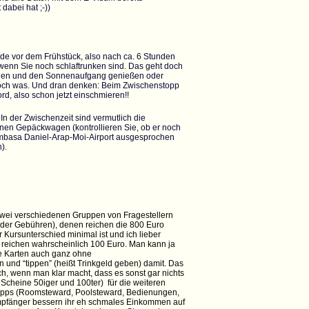
dabei hat ;-))
de vor dem Frühstück, also nach ca. 6 Stunden
wenn Sie noch schlaftrunken sind. Das geht doch
hauen und den Sonnenaufgang genießen oder
doch was. Und dran denken: Beim Zwischenstopp
d, also schon jetzt einschmieren!!
In der Zwischenzeit sind vermutlich die
nen Gepäckwagen (kontrollieren Sie, ob er noch
Mombasa Daniel-Arap-Moi-Airport ausgesprochen
).
 zwei verschiedenen Gruppen von Fragestellern
 der Gebühren), denen reichen die 800 Euro
r Kursunterschied minimal ist und ich lieber
 reichen wahrscheinlich 100 Euro. Man kann ja
he Karten auch ganz ohne
und “tippen” (heißt Trinkgeld geben) damit. Das
ch, wenn man klar macht, dass es sonst gar nichts
 Scheine 50iger und 100ter) für die weiteren
 Tipps (Roomsteward, Poolsteward, Bedienungen,
 Empfänger bessern ihr eh schmales Einkommen auf