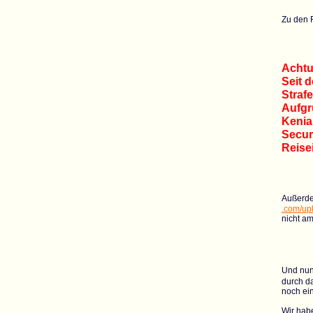
Zu den 
Achtu
Seit d
Straf
Aufgr
Kenia 
Secur
Reise
Außerde
.com/up
nicht am
Und nun
durch da
noch ein
Wir habe