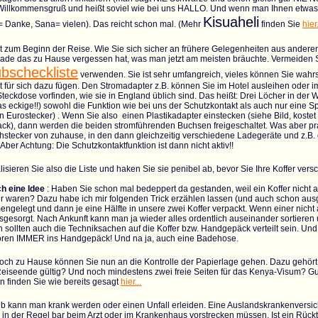
 Willkommensgruß und heißt soviel wie bei uns HALLO. Und wenn man Ihnen etwa
Kisuaheli
= Danke, Sana= vielen). Das reicht schon mal. (Mehr
finden Sie
hier.
t zum Beginn der Reise. Wie Sie sich sicher an frühere Gelegenheiten aus anderen 
ade das zu Hause vergessen hat, was man jetzt am meisten bräuchte. Vermeiden 
ubscheckliste
verwenden. Sie ist sehr umfangreich, vieles können Sie wahr
ht für sich dazu fügen. Den Stromadapter z.B. können Sie im Hotel ausleihen oder 
Steckdose vorfinden, wie sie in England üblich sind. Das heißt: Drei Löcher in der
s eckige!!) sowohl die Funktion wie bei uns der Schutzkontakt als auch nur eine Sper
n Eurostecker) . Wenn Sie also einen Plastikadapter einstecken (siehe Bild, kostet
ck), dann werden die beiden stromführenden Buchsen freigeschaltet. Was aber prakt
hstecker von zuhause, in den dann gleichzeitig verschiedene Ladegeräte und z.B.
Aber Achtung: Die Schutzkontaktfunktion ist dann nicht aktiv!!
isieren Sie also die Liste und haken Sie sie penibel ab, bevor Sie Ihre Koffer vers
h eine Idee
: Haben Sie schon mal bedeppert da gestanden, weil ein Koffer nich
er waren? Dazu habe ich mir folgenden Trick erzählen lassen (und auch schon aus
ngelegt und dann je eine Hälfte in unsere zwei Koffer verpackt. Wenn einer nicht
sgesorgt. Nach Ankunft kann man ja wieder alles ordentlich auseinander sortieren
h sollten auch die Techniksachen auf die Koffer bzw. Handgepäck verteilt sein. 
ören IMMER ins Handgepäck! Und na ja, auch eine Badehose.
och zu Hause können Sie nun an die Kontrolle der Papierlage gehen. Dazu gehört
iseende gültig? Und noch mindestens zwei freie Seiten für das Kenya-Visum? Gu
n finden Sie wie bereits gesagt
hier...
b kann man krank werden oder einen Unfall erleiden. Eine Auslandskrankenversich
in der Regel bar beim Arzt oder im Krankenhaus vorstrecken müssen. Ist ein Rückt