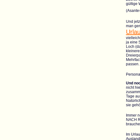
gültige
(Asante
Und jetz
man ger
Urla
vielleic
ja eine 
Loch (da
kleinere
Dreierpa
Mehrfac
passen. 
Personal
Und noc
nicht hi
zusamme
Tage au
Natürlic
sie geh
Immer n
NACH Re
brauche
Im Urlau
Ausland 