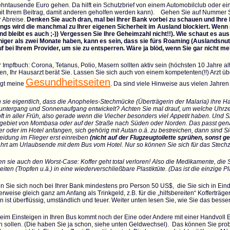
ehntausende Euro gehen. Da hilft ein Schutzbrief von einem Automobilclub oder ein
mit Ihrem Beitrag, damit anderen geholfen werden kann). Gehen Sie auf Nummer Si
 Abreise.
Denken Sie auch dran, mal bei Ihrer Bank vorbei zu schauen und Ihre
ngs wird die manchmal zu Ihrer eigenen Sicherheit im Ausland blockiert. Wenn
nd bleibt es auch ;-)) Vergessen Sie Ihre Geheimzahl nicht!!). Wie schaut es aus
niger als zwei Monate haben, kann es sein, dass sie fürs Roaming (Auslandsnut
uf bei Ihrem Provider, um sie zu entsperren. Wäre ja blöd, wenn Sie gar nicht me
 Impfbuch: Corona, Tetanus, Polio, Masern sollten aktiv sein (höchsten 10 Jahre alt)
n, Ihr Hausarzt berät Sie. Lassen Sie sich auch von einem kompetenten(!!) Arzt ü
Gesundheitsseiten
gt meine
. Da sind viele Hinweise aus vielen Jahr
sie eigentlich, dass die Anopheles-Stechmücke (Überträgerin der Malaria) ihre Hau
ntergang und Sonnenaufgang entwickelt? Achten Sie mal drauf, um welche Uhrze
oft in aller Früh, also gerade wenn die Viecher besonders viel Appetit haben. Und
tgebiet von Mombasa oder auf der Straße nach Süden oder Norden. Das passt gena
er oder im Hotel anfangen, sich gehörig mit Autan o.ä. zu bestreichen, dann sind 
eidung im Flieger erst einreiben
(nicht auf der Flugzeugtoilette sprühen, sonst 
ahrt am Urlaubsende mit dem Bus vom Hotel. Nur so können Sie sich für das Ste
n sie auch den Worst-Case: Koffer geht total verloren! Also die Medikamente, die
eiten (Tropfen u.ä.) in eine wiederverschließbare Plastiktüte. (Das ist die einzige Pl
n Sie sich noch bei Ihrer Bank mindestens pro Person 50 US$, die Sie sich in Ei
rweise gleich ganz am Anfang als Trinkgeld, z.B. für die „hilfsbereiten“ Kofferträg
 ist überflüssig, umständlich und teuer. Weiter unten lesen Sie, wie Sie das bes
beim Einsteigen in Ihren Bus kommt noch der Eine oder Andere mit einer Handvoll
n sollen. (Die haben Sie ja schon, siehe unten Geldwechsel). Das können Sie pr