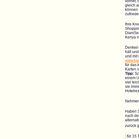
vorher, 
gleich a
können 
zufried
Ihre Kre
Shoppin
DianiSea
Kenya ni
Denken S
hält und
und mit 
www.kar
für das 
Karten s
Tipp:
Sca
einem US
viel lei
sie imme
Hotelrez
Nehmen 
Haben S
nach de
alterna
zurück 
/
für 15 