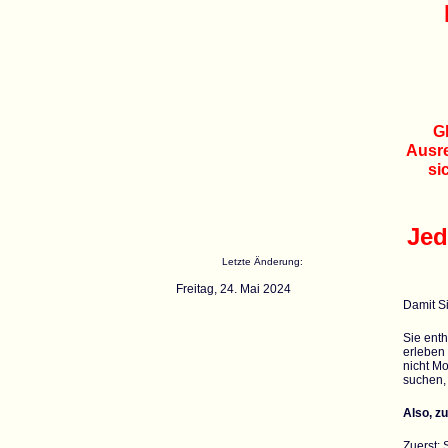
Gl
Ausre
si
Jed
Letzte Änderung:
Freitag, 24. Mai 2024
Damit Si
Sie enth
erleben
nicht Mo
suchen, 
Also, z
Zuerst: