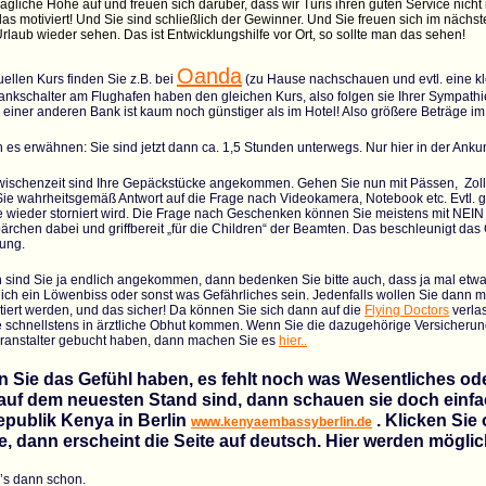
rägliche Höhe auf und freuen sich darüber, dass wir Turis ihren guten Service nich
as motiviert! Und Sie sind schließlich der Gewinner. Und Sie freuen sich im nächs
Urlaub wieder sehen. Das ist Entwicklungshilfe vor Ort, so sollte man das sehen!
Oanda
ellen Kurs finden Sie z.B. bei
(zu Hause nachschauen und evtl. eine kl
nkschalter am Flughafen haben den gleichen Kurs, also folgen sie Ihrer Sympathie f
 einer anderen Bank ist kaum noch günstiger als im Hotel! Also größere Beträge 
 es erwähnen: Sie sind jetzt dann ca. 1,5 Stunden unterwegs. Nur hier in der Ankunft
Zwischenzeit sind Ihre Gepäckstücke angekommen. Gehen Sie nun mit Pässen, Zollf
e wahrheitsgemäß Antwort auf die Frage nach Videokamera, Notebook etc. Evtl. gib
e wieder storniert wird. Die Frage nach Geschenken können Sie meistens mit NEIN
chen dabei und griffbereit „für die Children“ der Beamten. Das beschleunigt das 
ung.
 sind Sie ja endlich angekommen, dann bedenken Sie bitte auch, dass ja mal etwa
eich ein Löwenbiss oder sonst was Gefährliches sein. Jedenfalls wollen Sie dann mög
tiert werden, und das sicher! Da können Sie sich dann auf die
Flying Doctors
verlas
e schnellstens in ärztliche Obhut kommen. Wenn Sie die dazugehörige Versicherun
ranstalter gebucht haben, dann machen Sie es
hier..
en Sie das Gefühl haben, es fehlt noch was Wesentliches oder
 auf dem neuesten Stand sind, dann schauen sie doch einfac
epublik Kenya in Berlin
. Klicken Sie
www.kenyaembassyberlin.de
e, dann erscheint die Seite auf deutsch. Hier werden möglich
’s dann schon.