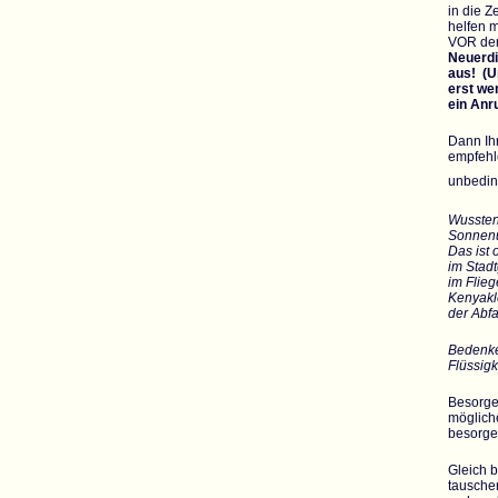
in die Z
helfen 
VOR der
Neuerdi
aus! (U
erst we
ein Anr
Dann Ihr
empfehle
unbedin
Wussten 
Sonnenu
Das ist 
im Stad
im Flieg
Kenyakl
der Abf
Bedenke
Flüssigk
Besorge
mögliche
besorgen
Gleich 
tausche