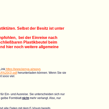
iktüten. Selbst der Besitz ist unter
pfohlen, bei der Einreise nach
rschließbaren Plastikbeutel beim
und hier noch weitere allgemeine
 Link
https://www.kenya-airways
A%20(2).pdf
herunterladen können. Wenn Sie sie
t sooo viel.
 für Ein- und Ausreise. Sie unterscheiden sich nur
s gelbe Formblatt
nicht
mehr verlangt. Also, nur
ind alle Daten mit dem E-Visum bereits