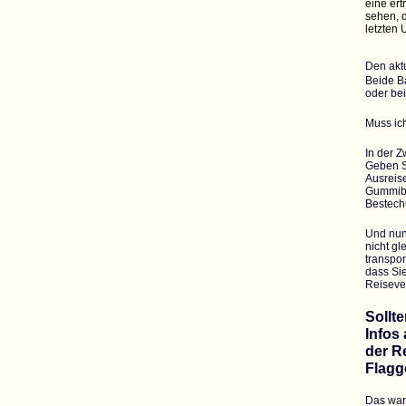
eine ert
sehen, d
letzten 
Den aktu
Beide Ba
oder bei
Muss ich
In der 
Geben Si
Ausreis
Gummibär
Bestech
Und nun
nicht gl
transpor
dass Si
Reiseve
Sollt
Infos
der R
Flagg
Das war