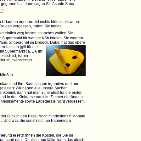
s gegeben hat, dann sagen Sie Asante Sana
..
)
Urlauben erinnern, ist nichts blöder, als wenn
Sie das Vergessen, indem Sie meine
scheinlich weg lassen, manches wollen Sie
im Supermarkt
für wenige KSh kaufen. Sie werden
 Wand, angeordnet im Dreieck.
Dabei hat das obere
rfunktion (gilt für die
 im Supermarkt ca. 1 € im
isch ist, ist ein
 der Mückenstecker
chließen.
t ankam und Ihre Badesachen irgendwo und nur
getestet): Wir haben alle unsere Sachen
 ankommt, dann hat man zumindest für die ersten
 und in den Kleiderschrank im Zimmer einräumen.
Und Medikamente sowie Ladegeräte nicht vergessen,
 der Blick in den Pass: Noch mindestens 6 Monate
t. Und was Sie sonst noch an Papierkram
erung ersetzt Ihnen die Kosten, die Sie im
ransport nach Deutschland fällig, kann das gleich