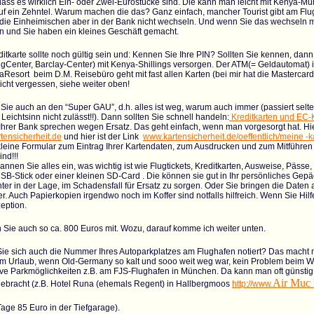
dass es wirklich Ein- oder Zwei-Eurostücke sind. Die kann man leicht mit Kenya-M
uf ein Zehntel. Warum machen die das? Ganz einfach, mancher Tourist gibt am Flug
die Einheimischen aber in der Bank nicht wechseln. Und wenn Sie das wechseln mit
en und Sie haben ein kleines Geschäft gemacht.
ditkarte sollte noch gültig sein und: Kennen Sie Ihre PIN? Sollten Sie kennen, dan
gCenter, Barclay-Center) mit Kenya-Shillings versorgen. Der ATM(= Geldautomat) 
Resort beim D.M. Reisebüro geht mit fast allen Karten (bei mir hat die Mastercard ni
cht vergessen, siehe weiter oben!
ie auch an den “Super GAU”, d.h. alles ist weg, warum auch immer (passiert selte
 Leichtsinn nicht zulässt!!). Dann sollten Sie schnell handeln:
Kreditkarten und EC-
Ihrer Bank sprechen wegen Ersatz. Das geht einfach, wenn man vorgesorgt hat. Hie
tensicherheit.de
und hier ist der Link
www.kartensicherheit.de/oeffentlich/meine -k
kleine Formular zum Eintrag Ihrer Kartendaten, zum Ausdrucken und zum Mitführen 
ind!!!
nnen Sie alles ein, was wichtig ist wie Flugtickets, Kreditkarten, Ausweise, Pässe,
B-Stick oder einer kleinen SD-Card . Die können sie gut in Ihr persönliches Gepä
chter in der Lage, im Schadensfall für Ersatz zu sorgen. Oder Sie bringen die Dat
r. Auch Papierkopien irgendwo noch im Koffer sind notfalls hilfreich. Wenn Sie Hil
eption.
Sie auch so ca. 800 Euros mit. Wozu, darauf komme ich weiter unten.
ie sich auch die Nummer Ihres Autoparkplatzes am Flughafen notiert? Das macht 
m Urlaub, wenn Old-Germany so kalt und sooo weit weg war, kein Problem beim Wie
tive Parkmöglichkeiten z.B. am FJS-Flughafen in München. Da kann man oft günstig
Air Muc 
gebracht (z.B. Hotel Runa (ehemals Regent) in Hallbergmoos
http://www.
Tage 85 Euro in der Tiefgarage).