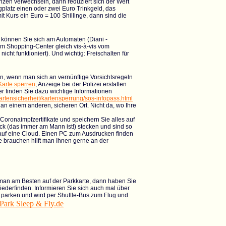
ünzen verwechseln, dann reduziert sich der Wert
platz einen oder zwei Euro Trinkgeld, das
 Kurs ein Euro = 100 Shillinge, dann sind die
n können Sie sich am Automaten (Diani -
im Shopping-Center gleich vis-à-vis vom
cht funktioniert). Und wichtig: Freischalten für
n, wenn man sich an vernünftige Vorsichtsregeln
Karte sperren
, Anzeige bei der Polizei erstatten
r finden Sie dazu wichtige Informationen
artensicherheit/kartensperrung/sos-infopass.html
an einem anderen, sicheren Ort. Nicht da, wo Ihre
 Coronaimpfzertifikate und speichern Sie alles auf
ck (das immer am Mann ist!) stecken und sind so
en auf eine Cloud. Einen PC zum Ausdrucken finden
fe brauchen hilft man Ihnen gerne an der
man am Besten auf der Parkkarte, dann haben Sie
derfinden. Informieren Sie sich auch mal über
 parken und wird per Shuttle-Bus zum Flug und
Park Sleep & Fly.de