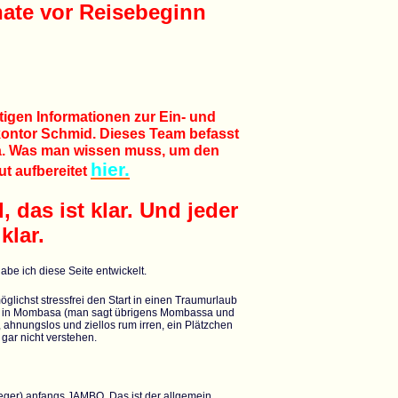
nate vor Reisebeginn
htigen Informationen zur Ein- und
ontor Schmid. Dieses Team befasst
ia. Was man wissen muss, um den
hier.
ut aufbereitet
 das ist klar. Und jeder
klar.
be ich diese Seite entwickelt.
glichst stressfrei den Start in einen Traumurlaub
nft in Mombasa (man sagt übrigens Mombassa und
, ahnungslos und ziellos rum irren, ein Plätzchen
gar nicht verstehen.
eger) anfangs JAMBO. Das ist der allgemein