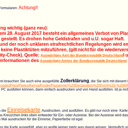
Achtung!!
Formularen:
ng wichtig (ganz neu):
em 28. August 2017 besteht ein allgemeines Verbot von Plast
e gestellt. Es drohen hohe Geldstrafen und u.U. sogar Haft.
und der noch unklaren strafrechtlichen Regelungen wird em
keine Plastiktüten mitzuführen, (gilt nicht für die wiederve
ity-Check). Quelle:
l 
Auswärtiges Amt der Bundesrepublik Deutschland
informationen des
Auswärtigen Amtes der Bundesrepublik Deutschland
Zollerklärung
m brauchen Sie auch eine ausgefüllte
, die Sie sich mit diesem
loadedFiles/Pages/Kenya/Footer/Passenger%20Declaration%20Form%20-%20KR
 PC ausfüllen können, dann einfach ausdrucken und von Hand ausfüllen. Ist ja nich
Einreisekarte
 die
. Ausdrucken, und ausfüllen. Es gibt nur noch eine Karte
s Kreuzchen links oben entweder für Ein- oder Ausreise. Bei der Ausreise wird da
 Mal ausdrucken für die Einreise, Papierfarbe ist egal.
n die Karte ausgefüllt, aber es wollte keiner mehr was davon wissen. Vermutlich s