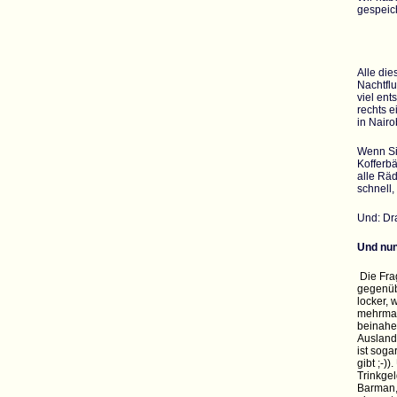
gespeich
Alle di
Nachtfl
viel en
rechts 
in Nairo
Wenn Sie
Kofferb
alle Rä
schnell,
Und: Dra
Und nun
Die Fra
gegenüb
locker, 
mehrmal
beinahe
Ausland
ist soga
gibt ;-)
Trinkge
Barman,