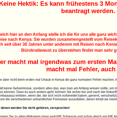
Keine Hektik: Es kann frühestens 3 Mo
beantragt werden.
eich hier an den Anfang stelle ich die für uns alle ganz wic
ise nach Kenya. Sie wurden zusammengestellt vom Reisek
ch seit über 30 Jahren unter anderem mit Reisen nach Ken
Bürokratiewust zu überstehen findet man sehr g
er macht mal irgendwas zum ersten Mal,
macht mal Fehler, auch 
e aber nicht beim ersten mal Urlaub in Kenya die ganz normalen Fehler machen, ha
ält keine Geheimnisse, sondern alles das, was man am Anfang wissen sollte, um mö
 zu können. Dass es auch anders geht, können Sie sicher bei und nach der Anku
mbaaasa) erleben, wenn die, die sich nicht vorbereitet haben, genervt, verschwitzt
um die verschiedenen unhandlichen Formulare auszufüllen, deren Inhalt sie meist 
u denen werden Sie nicht gehören, versprochen
!
 Sagen Sie zu allen Afrikanern (man sagt NIE Schwarze und schon gleich gar NIE N